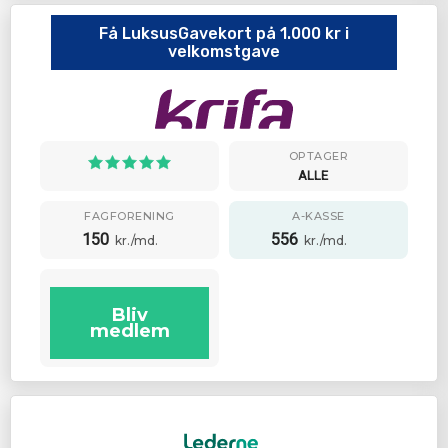
Få LuksusGavekort på 1.000 kr i
velkomstgave
OPTAGER
ALLE
FAGFORENING
A-KASSE
150
556
kr./md.
kr./md.
Bliv
medlem