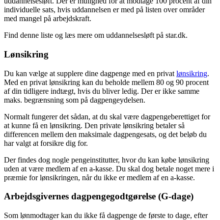
uddannelsesløft. Der er mulighed for at modtage 100 procent af din
individuelle sats, hvis uddannelsen er med på listen over områder
med mangel på arbejdskraft.
Find denne liste og læs mere om uddannelsesløft på star.dk.
Lønsikring
Du kan vælge at supplere dine dagpenge med en privat
lønsikring
.
Med en privat lønsikring kan du beholde mellem 80 og 90 procent
af din tidligere indtægt, hvis du bliver ledig. Der er ikke samme
maks. begrænsning som på dagpengeydelsen.
Normalt fungerer det sådan, at du skal være dagpengeberettiget for
at kunne få en lønsikring. Den private lønsikring betaler så
differencen mellem den maksimale dagpengesats, og det beløb du
har valgt at forsikre dig for.
Der findes dog nogle pengeinstitutter, hvor du kan købe lønsikring
uden at være medlem af en a-kasse. Du skal dog betale noget mere i
præmie for lønsikringen, når du ikke er medlem af en a-kasse.
Arbejdsgivernes dagpengegodtgørelse (G-dage)
Som lønmodtager kan du ikke få dagpenge de første to dage, efter