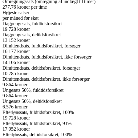
Omregningssats (omregning af indtægt til timer)
277,76 kroner per time
Højeste satser
per måned før skat
Dagpengesats, fuldtidsforsikret
19.728 kroner
Dagpengesats, deltidsforsikret
13.152 kroner
Dimittendsats, fuldtidsforsikret, forsøger
16.177 kroner
Dimittendsats, fuldtidsforsikret, ikke forsørger
14.106 kroner
Dimittendsats, deltidsforsikret, forsørger
10.785 kroner
Dimittendsats, deltidsforsikret, ikke forsørger
9.864 kroner
Ungesats 50%, fuldtidsforsikret
9.864 kroner
Ungesats 50%, deltidsforsikret
6.576 kroner
Efterlønssats, fuldtidsforsikret, 100%
19.728 kroner
Efterlønssats, fuldtidsforsikret, 91%
17.952 kroner
Efterlønssats, deltidsforsikret, 100%