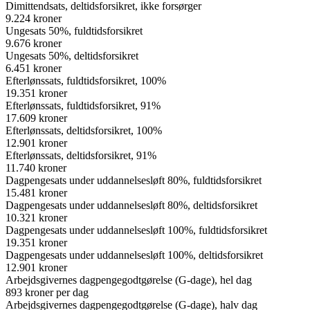
Dimittendsats, deltidsforsikret, ikke forsørger
9.224 kroner
Ungesats 50%, fuldtidsforsikret
9.676 kroner
Ungesats 50%, deltidsforsikret
6.451 kroner
Efterlønssats, fuldtidsforsikret, 100%
19.351 kroner
Efterlønssats, fuldtidsforsikret, 91%
17.609 kroner
Efterlønssats, deltidsforsikret, 100%
12.901 kroner
Efterlønssats, deltidsforsikret, 91%
11.740 kroner
Dagpengesats under uddannelsesløft 80%, fuldtidsforsikret
15.481 kroner
Dagpengesats under uddannelsesløft 80%, deltidsforsikret
10.321 kroner
Dagpengesats under uddannelsesløft 100%, fuldtidsforsikret
19.351 kroner
Dagpengesats under uddannelsesløft 100%, deltidsforsikret
12.901 kroner
Arbejdsgivernes dagpengegodtgørelse (G-dage), hel dag
893 kroner per dag
Arbejdsgivernes dagpengegodtgørelse (G-dage), halv dag