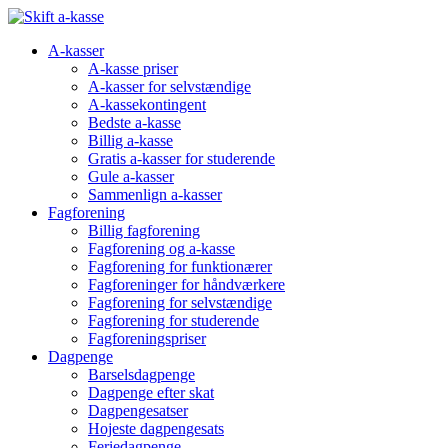
A-kasser
A-kasse priser
A-kasser for selvstændige
A-kassekontingent
Bedste a-kasse
Billig a-kasse
Gratis a-kasser for studerende
Gule a-kasser
Sammenlign a-kasser
Fagforening
Billig fagforening
Fagforening og a-kasse
Fagforening for funktionærer
Fagforeninger for håndværkere
Fagforening for selvstændige
Fagforening for studerende
Fagforeningspriser
Dagpenge
Barselsdagpenge
Dagpenge efter skat
Dagpengesatser
Hojeste dagpengesats
Feriedagpenge