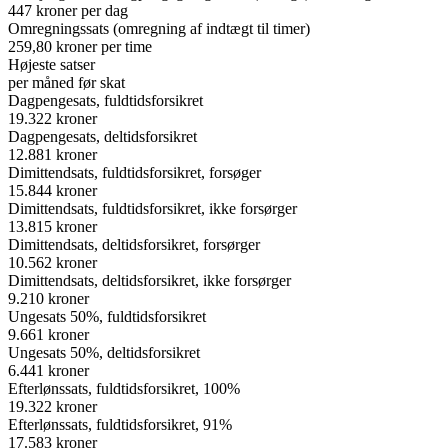
447 kroner per dag
Omregningssats (omregning af indtægt til timer)
259,80 kroner per time
Højeste satser
per måned før skat
Dagpengesats, fuldtidsforsikret
19.322 kroner
Dagpengesats, deltidsforsikret
12.881 kroner
Dimittendsats, fuldtidsforsikret, forsøger
15.844 kroner
Dimittendsats, fuldtidsforsikret, ikke forsørger
13.815 kroner
Dimittendsats, deltidsforsikret, forsørger
10.562 kroner
Dimittendsats, deltidsforsikret, ikke forsørger
9.210 kroner
Ungesats 50%, fuldtidsforsikret
9.661 kroner
Ungesats 50%, deltidsforsikret
6.441 kroner
Efterlønssats, fuldtidsforsikret, 100%
19.322 kroner
Efterlønssats, fuldtidsforsikret, 91%
17.583 kroner