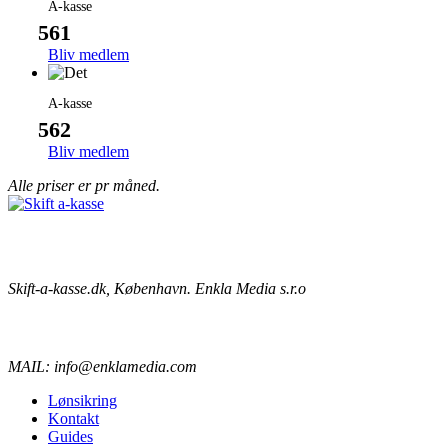
A-kasse
561
Bliv medlem
A-kasse
562
Bliv medlem
Alle priser er pr måned.
Skift-a-kasse.dk, København. Enkla Media s.r.o
MAIL: info@enklamedia.com
Lønsikring
Kontakt
Guides