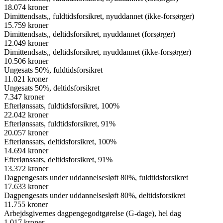
18.074 kroner
Dimittendsats,, fuldtidsforsikret, nyuddannet (ikke-forsørger)
15.759 kroner
Dimittendsats,, deltidsforsikret, nyuddannet (forsørger)
12.049 kroner
Dimittendsats,, deltidsforsikret, nyuddannet (ikke-forsørger)
10.506 kroner
Ungesats 50%, fuldtidsforsikret
11.021 kroner
Ungesats 50%, deltidsforsikret
7.347 kroner
Efterlønssats, fuldtidsforsikret, 100%
22.042 kroner
Efterlønssats, fuldtidsforsikret, 91%
20.057 kroner
Efterlønssats, deltidsforsikret, 100%
14.694 kroner
Efterlønssats, deltidsforsikret, 91%
13.372 kroner
Dagpengesats under uddannelsesløft 80%, fuldtidsforsikret
17.633 kroner
Dagpengesats under uddannelsesløft 80%, deltidsforsikret
11.755 kroner
Arbejdsgivernes dagpengegodtgørelse (G-dage), hel dag
1.017 kroner