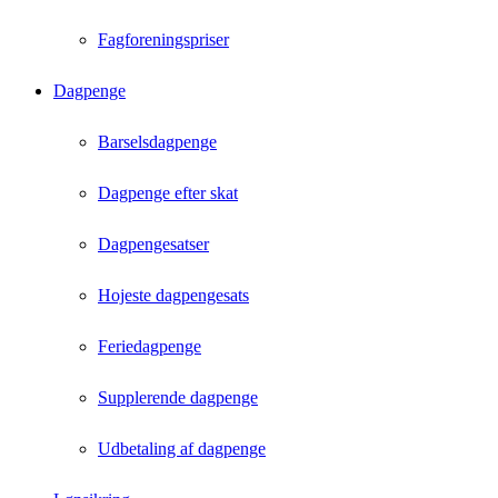
Fagforeningspriser
Dagpenge
Barselsdagpenge
Dagpenge efter skat
Dagpengesatser
Hojeste dagpengesats
Feriedagpenge
Supplerende dagpenge
Udbetaling af dagpenge