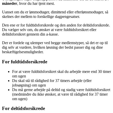
måneder
, hvor du har tjent mest.
Uanset om du er lønmodtager, dimittend eller efterlønsmodtager, så
skelnes der mellem to forskellige dagpengesatser.
Den ene er for fuldtidsforsikrede og den anden for deltidsforsikrede.
Du vælger selv om, du ønsker at være fuldtidsforsikret eller
deltidsforsikret gennem din a-kasse.
Der er fordele og ulemper ved begge medlemstyper, så det er op til
dig selv at vurdere, hvilken løsning der bedst passer dig og dine
beskæftigelsesmuligheder.
For fuldtidsforsikrede
For at være fuldtidsforsikret skal du arbejde mere end 30 timer
om ugen
Du skal stå til rådighed for 37 timers arbejde (eller
jobsøgning) om ugen
Du må gerne arbejde på deltid og stadig være fuldtidsforsikret
(medmindre du ikke ønsker, at være til rådighed for 37 timer
om ugen)
For deltidsforsikrede