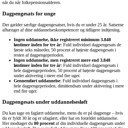
når du når folkepensionsalderen.
Dagpengesats for unge
Der gælder særlige dagpengesatser, hvis du er under 25 år. Satserne
afhænger af dine uddannelseskompetencer og tidligere indtjening.
Ingen uddannelse, ikke registreret minimum 3.848
løntimer inden for tre år
: Fuld individuel dagpengesats de
første seks måneder, 50 procent af højeste dagpengesats i
resten af dagpengeperioden.
Ingen uddannelse, men registreret mere end 3.848
løntimer inden for tre år
: Fuld individuel dagpengesats i
hele dagpengeperioden, 50 procent af højeste dagpengesats
under aktivering i mere end fire uger.
Gennemført uddannelse
: Fuld individuel dagpengesats i
hele dagpengeperioden, dimittendsats under aktivering i mere
end fire uger.
Dagpengesats under uddannelsesløft
Du kan tage en faglært uddannelse, mens du er på dagpenge – hvis
du er fyldt 30 år og er ufaglært, eller har en forældet uddannelse.
Her modtager du
80 procent
af din individuelle dagpengesats under