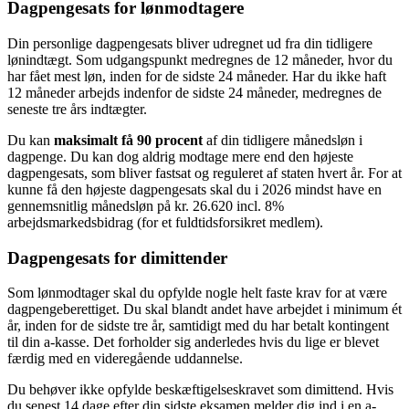
Dagpengesats for lønmodtagere
Din personlige dagpengesats bliver udregnet ud fra din tidligere
lønindtægt. Som udgangspunkt medregnes de 12 måneder, hvor du
har fået mest løn, inden for de sidste 24 måneder. Har du ikke haft
12 måneder arbejds indenfor de sidste 24 måneder, medregnes de
seneste tre års indtægter.
Du kan
maksimalt få 90 procent
af din tidligere månedsløn i
dagpenge. Du kan dog aldrig modtage mere end den højeste
dagpengesats, som bliver fastsat og reguleret af staten hvert år. For at
kunne få den højeste dagpengesats skal du i 2026 mindst have en
gennemsnitlig månedsløn på kr. 26.620 incl. 8%
arbejdsmarkedsbidrag (for et fuldtidsforsikret medlem).
Dagpengesats for dimittender
Som lønmodtager skal du opfylde nogle helt faste krav for at være
dagpengeberettiget. Du skal blandt andet have arbejdet i minimum ét
år, inden for de sidste tre år, samtidigt med du har betalt kontingent
til din a-kasse. Det forholder sig anderledes hvis du lige er blevet
færdig med en videregående uddannelse.
Du behøver ikke opfylde beskæftigelseskravet som dimittend. Hvis
du senest 14 dage efter din sidste eksamen melder dig ind i en a-