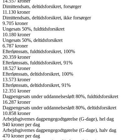
14.557 kroner
Dimittendsats, deltidsforsikret, forsørger
11.130 kroner
Dimittendsats, deltidsforsikret, ikke forsørger
9.705 kroner
Ungesats 50%, fuldtidsforsikret
10.180 kroner
Ungesats 50%, deltidsforsikret
6.787 kroner
Efterlønssats, fuldtidsforsikret, 100%
20.359 kroner
Efterlønssats, fuldtidsforsikret, 91%
18.527 kroner
Efterlønssats, deltidsforsikret, 100%
13.573 kroner
Efterlønssats, deltidsforsikret, 91%
12.351 kroner
Dagpengesats under uddannelsesløft 80%, fuldtidsforsikret
16.287 kroner
Dagpengesats under uddannelsesløft 80%, deltidsforsikret
10.858 kroner
Arbejdsgivernes dagpengegodtgørelse (G-dage), hel dag
940 kroner per dag
Arbejdsgivernes dagpengegodtgørelse (G-dage), halv dag
470 kroner per dag