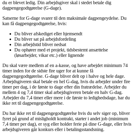
du er blevet ledig. Din arbejdsgiver skal i stedet betale dig
dagpengegodtgørelse (G-dage).
Satserne for G-dage svarer til den maksimale dagpengeydelse. Du
kan få dagpengegodtgørelse, hvis:
Du bliver afskediget eller hjemsendt
Du bliver sat på arbejdsfordeling
Din arbejdstid bliver nedsat
Du ophører med et projekt, tidsbestemt ansættelse
(løsarbejder, vikar etc.) eller lignende
Du skal være medlem af en a-kasse, og have arbejdet minimum 74
timer inden for de sidste fire uger for at kunne få
dagpengegodtgørelse. G-dage bliver delt op i halve og hele dage.
Arbejdsgiveren skal betale en hel G-dag, hvis du arbejder under fire
timer per dag, i de første to dage efter din fratrædelse. Arbejder du
mellem 4 og 7,4 timer skal arbejdsgiveren betale en halv G-dag.
Arbejder du 7,4 timer eller mere i de første to ledighedsdage, har du
ikke ret til dagpengegodtgørelse.
Du har ikke ret til dagpengegodtgørelse hvis du selv siger op, bliver
fyret på grund af misligholdt kontrakt, starter i andet job (minimum
7,4 timer per dag), er syg eller holder ferie på dine G-dage, eller hvis
arbejdsgiveren går konkurs eller i betalingsstandsning.