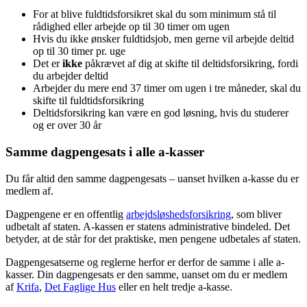
For at blive fuldtidsforsikret skal du som minimum stå til
rådighed eller arbejde op til 30 timer om ugen
Hvis du ikke ønsker fuldtidsjob, men gerne vil arbejde deltid
op til 30 timer pr. uge
Det er
ikke
påkrævet af dig at skifte til deltidsforsikring, fordi
du arbejder deltid
Arbejder du mere end 37 timer om ugen i tre måneder, skal du
skifte til fuldtidsforsikring
Deltidsforsikring kan være en god løsning, hvis du studerer
og er over 30 år
Samme dagpengesats i alle a-kasser
Du får altid den samme dagpengesats – uanset hvilken a-kasse du er
medlem af.
Dagpengene er en offentlig
arbejdsløshedsforsikring
, som bliver
udbetalt af staten. A-kassen er statens administrative bindeled. Det
betyder, at de står for det praktiske, men pengene udbetales af staten.
Dagpengesatserne og reglerne herfor er derfor de samme i alle a-
kasser. Din dagpengesats er den samme, uanset om du er medlem
af
Krifa
,
Det Faglige Hus
eller en helt tredje a-kasse.