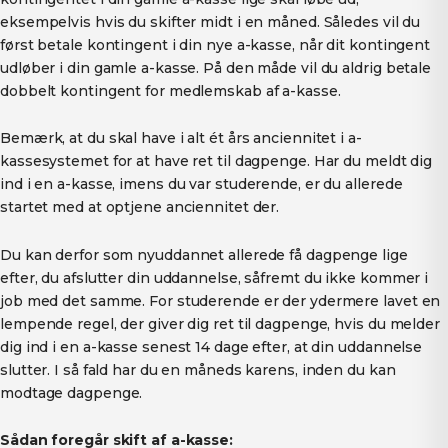
eksempelvis hvis du skifter midt i en måned. Således vil du
først betale kontingent i din nye a-kasse, når dit kontingent
udløber i din gamle a-kasse. På den måde vil du aldrig betale
dobbelt kontingent for medlemskab af a-kasse.
Bemærk, at du skal have i alt ét års anciennitet i a-
kassesystemet for at have ret til dagpenge. Har du meldt dig
ind i en a-kasse, imens du var studerende, er du allerede
startet med at optjene anciennitet der.
Du kan derfor som nyuddannet allerede få dagpenge lige
efter, du afslutter din uddannelse, såfremt du ikke kommer i
job med det samme. For studerende er der ydermere lavet en
lempende regel, der giver dig ret til dagpenge, hvis du melder
dig ind i en a-kasse senest 14 dage efter, at din uddannelse
slutter. I så fald har du en måneds karens, inden du kan
modtage dagpenge.
Sådan foregår skift af a-kasse: