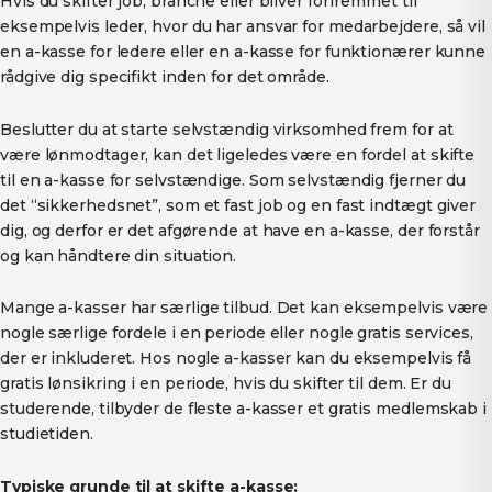
Hvis du skifter job, branche eller bliver forfremmet til
eksempelvis leder, hvor du har ansvar for medarbejdere, så vil
en a-kasse for ledere eller en a-kasse for funktionærer kunne
rådgive dig specifikt inden for det område.
Beslutter du at starte selvstændig virksomhed frem for at
være lønmodtager, kan det ligeledes være en fordel at skifte
til en a-kasse for selvstændige. Som selvstændig fjerner du
det “sikkerhedsnet”, som et fast job og en fast indtægt giver
dig, og derfor er det afgørende at have en a-kasse, der forstår
og kan håndtere din situation.
Mange a-kasser har særlige tilbud. Det kan eksempelvis være
nogle særlige fordele i en periode eller nogle gratis services,
der er inkluderet. Hos nogle a-kasser kan du eksempelvis få
gratis lønsikring i en periode, hvis du skifter til dem. Er du
studerende, tilbyder de fleste a-kasser et gratis medlemskab i
studietiden.
Typiske grunde til at skifte a-kasse: