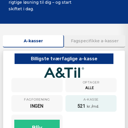
rigtige løsning til dig – og start
skiftet i dag.
A-kasser
Fagspecifikke a-kasser
Billigste tværfaglige a-kasse
OPTAGER
ALLE
FAGFORENING
A-KASSE
INGEN
521
kr./md.
Bliv