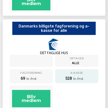
medlem
Danmarks billigste fagforening og a-
kasse for alle
OPTAGER
ALLE
FAGFORENING
A-KASSE
69
528
kr./md.
kr./md.
Bliv
medlem