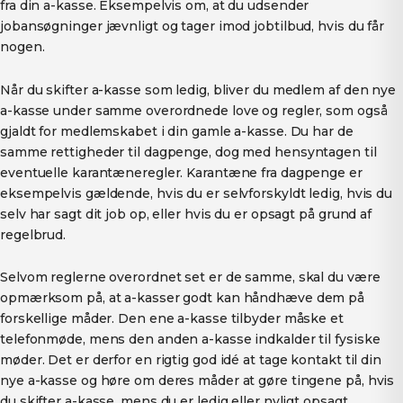
fra din a-kasse. Eksempelvis om, at du udsender
jobansøgninger jævnligt og tager imod jobtilbud, hvis du får
nogen.
Når du skifter a-kasse som ledig, bliver du medlem af den nye
a-kasse under samme overordnede love og regler, som også
gjaldt for medlemskabet i din gamle a-kasse. Du har de
samme rettigheder til dagpenge, dog med hensyntagen til
eventuelle karantæneregler. Karantæne fra dagpenge er
eksempelvis gældende, hvis du er selvforskyldt ledig, hvis du
selv har sagt dit job op, eller hvis du er opsagt på grund af
regelbrud.
Selvom reglerne overordnet set er de samme, skal du være
opmærksom på, at a-kasser godt kan håndhæve dem på
forskellige måder. Den ene a-kasse tilbyder måske et
telefonmøde, mens den anden a-kasse indkalder til fysiske
møder. Det er derfor en rigtig god idé at tage kontakt til din
nye a-kasse og høre om deres måder at gøre tingene på, hvis
du skifter a-kasse, mens du er ledig eller nyligt opsagt.