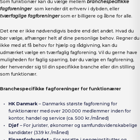
Som funktionær kan du vælge mellem
branchespecifikke
fagforeninger
som kender dit erhverv i dybden, eller
t
værfaglige fagforeninger
som er billigere og åbne for alle.
Det ene er ikke nødvendigvis bedre end det andet. Hvad du
bør vælge, afhænger helt af dine personlige behov. Regner du
ikke med at få behov for hjælp og rådgivning, kan du
udmærket vælge en tværfaglig fagforening. Vil du gerne have
muligheden for faglig sparring, bør du vælge en fagforening,
der henvender sig til din specifikke branche eller din stilling
som funktionær.
Branchespecifikke fagforeninger for funktionærer
HK Danmark
– Danmarks største fagforening for
funktionærer med over 200.000 medlemmer inden for
kontor, handel og service (ca. 500 kr./måned)
Djøf
– For jurister, økonomer og samfundsvidenskabelige
kandidater (339 kr./måned)
Finansforbundet
– For ansatte i pengeinstitutter og