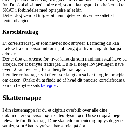
fra. Du skal altså med andre ord, som udgangspunkt ikke kontakte
SKAT i forbindelse med optagelse af et lån.
Det er dog værd at tilføje, at man ligeledes bliver beskattet af
renteindtægter.
Kørselsfradrag
Et kørselsfradrag, er som navnet nok antyder. Et fradrag du kan
trække fra din personindkomst, afhængig af hvor langt du har på
arbejde.
Der er dog en grænse for, hvor langt du som minimum skal have på
arbejde, for at benytte fradraget. Du skal ifølge lovgivningen have
over 12 km hver vej, for at benytte fradraget.
Herefter er fradraget sat efter hvor langt du så har til og fra arbejde
om dagen. Ønske du at finde ud af hvad dit præcise kørselsfradrag,
kan du benytte skats
beregner
.
Skattemappe
I din skattemappe får du et digitalt overblik over alle dine
dokumenter og personlige skatteoplysninger. Disse er også meget
relevante for dit fradrag. Dine skattedokumenter og oplysninger er
samlet, som Skattestyrelsen har samlet på dig.