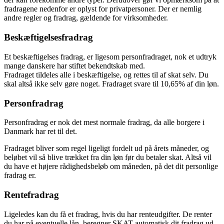
fradragene nedenfor er oplyst for privatpersoner. Der er nemlig
andre regler og fradrag, gældende for virksomheder.
Beskæftigelsesfradrag
Et beskæftigelses fradrag, er ligesom personfradraget, nok et udtryk
mange danskere har stiftet bekendtskab med.
Fradraget tildeles alle i beskæftigelse, og rettes til af skat selv. Du
skal altså ikke selv gøre noget. Fradraget svare til 10,65% af din løn.
Personfradrag
Personfradrag er nok det mest normale fradrag, da alle borgere i
Danmark har ret til det.
Fradraget bliver som regel ligeligt fordelt ud på årets måneder, og
beløbet vil så blive trækket fra din løn før du betaler skat. Altså vil
du have et højere rådighedsbeløb om måneden, på det dit personlige
fradrag er.
Rentefradrag
Ligeledes kan du få et fradrag, hvis du har renteudgifter. De renter
du har på eventuelle lån, beregner SKAT automatisk dit fradrag ud