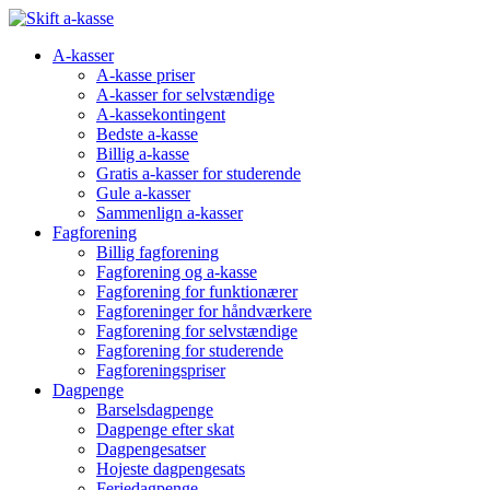
A-kasser
A-kasse priser
A-kasser for selvstændige
A-kassekontingent
Bedste a-kasse
Billig a-kasse
Gratis a-kasser for studerende
Gule a-kasser
Sammenlign a-kasser
Fagforening
Billig fagforening
Fagforening og a-kasse
Fagforening for funktionærer
Fagforeninger for håndværkere
Fagforening for selvstændige
Fagforening for studerende
Fagforeningspriser
Dagpenge
Barselsdagpenge
Dagpenge efter skat
Dagpengesatser
Hojeste dagpengesats
Feriedagpenge