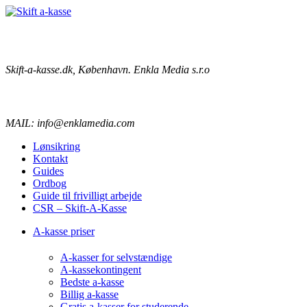
Skift-a-kasse.dk, København. Enkla Media s.r.o
MAIL: info@enklamedia.com
Lønsikring
Kontakt
Guides
Ordbog
Guide til frivilligt arbejde
CSR – Skift-A-Kasse
A-kasse priser
A-kasser for selvstændige
A-kassekontingent
Bedste a-kasse
Billig a-kasse
Gratis a-kasser for studerende