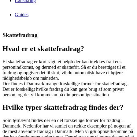
Lønsikring
Guides
Skattefradrag
Hvad er et skattefradrag?
Et skattefradrag er kort sagt, et beløb der kan trækkes fra i ens
personindkomst, og dermed er skattefrit. Så er du berettiget til et
fradrag og opgiver det til skat, vil du automatisk have et højere
rådighedsbeløb om måneden.
Der findes i Danmark mange forskellige former for skattefradrag.
Det er forskelligt hvilke fradrag du kan gøre brug af som privat
person, og det vil komme an på din personlige situation.
Hvilke typer skattefradrag findes der?
Som førnævnt findes der en del forskellige former for fradrag i
Danmark. Nedenfor har vi samlet en række eksempler på nogen af
de mest anvendte fradrag i Danmark. Men vi gør opmærksomme på
der kan forekomme andre typer. Derudover gør vi opmærksom på at