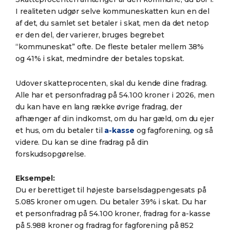
I realiteten udgør selve kommuneskatten kun en del
af det, du samlet set betaler i skat, men da det netop
er den del, der varierer, bruges begrebet
“kommuneskat” ofte. De fleste betaler mellem 38%
og 41% i skat, medmindre der betales topskat.
Udover skatteprocenten, skal du kende dine fradrag.
Alle har et personfradrag på 54.100 kroner i 2026, men
du kan have en lang række øvrige fradrag, der
afhænger af din indkomst, om du har gæld, om du ejer
et hus, om du betaler til
a-kasse
og fagforening, og så
videre. Du kan se dine fradrag på din
forskudsopgørelse.
Eksempel:
Du er berettiget til højeste barselsdagpengesats på
5.085 kroner om ugen. Du betaler 39% i skat. Du har
et personfradrag på 54.100 kroner, fradrag for a-kasse
på 5.988 kroner og fradrag for fagforening på 852