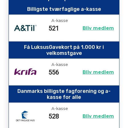
Billigste tværfaglige a-kasse
A-kasse
521
Bliv medlem
Få LuksusGavekort på 1.000 kr i
velkomstgave
A-kasse
556
Bliv medlem
Danmarks billigste fagforening og a-
kasse for alle
A-kasse
528
Bliv medlem