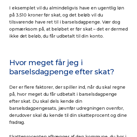
I eksemplet vil du almindeligvis have en ugentlig løn
på 3.510 kroner før skat, og det beløb vil du
tilsvarende have ret til i barselsdagpenge. Vær dog
opmærksom på, at beløbet er før skat – det er dermed
ikke det beløb, du får udbetalt til din konto.
Hvor meget får jeg i
barselsdagpenge efter skat?
Der er flere faktorer, der spiller ind, når du skal regne
på, hvor meget du får udbetalt i barselsdagpenge
efter skat. Du skal dels kende din
barselsdagpengesats, jævnfør udregningen ovenfor,
derudover skal du kende til din skatteprocent og dine
fradrag.
Skatteprocenten afhænger af den kommune, du bor i.