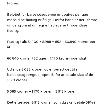
kroner.
Beløbet for barselsdagpenge er opgivet per uge,
mens dine fradrag er årlige. Derfor handler det i første
omgang om at omregne fradragene til ugentlige
fradrag.
Fradrag i alt: 54.100 + 5.988 + 852 = 60.840 kroner per
år
60.840 kroner / 52 uger = 1.170 kroner ugentligt
Ud af de 5.085 kroner, du er berettiget til i
barselsdagpenge, slipper du for at betale skat af de
1.170 kroner.
5.085 kroner – 1.170 kroner = 3.915 kroner
Det efterlader 3.915 kroner, som du skal betale 39% i